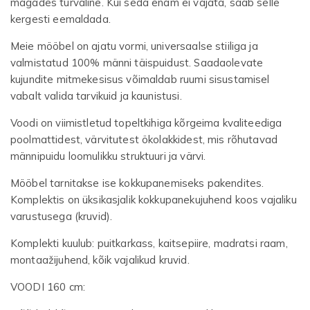
magades turvaline. Kui seda enam ei vajata, saab selle
kergesti eemaldada.
Meie mööbel on ajatu vormi, universaalse stiiliga ja
valmistatud 100% männi täispuidust. Saadaolevate
kujundite mitmekesisus võimaldab ruumi sisustamisel
vabalt valida tarvikuid ja kaunistusi.
Voodi on viimistletud topeltkihiga kõrgeima kvaliteediga
poolmattidest, värvitutest ökolakkidest, mis rõhutavad
männipuidu loomulikku struktuuri ja värvi.
Mööbel tarnitakse ise kokkupanemiseks pakendites.
Komplektis on üksikasjalik kokkupanekujuhend koos vajaliku
varustusega (kruvid).
Komplekti kuulub: puitkarkass, kaitsepiire, madratsi raam,
montaažijuhend, kõik vajalikud kruvid.
VOODI 160 cm: