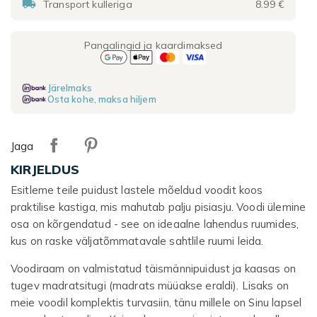

Transport kulleriga
8.99 €
Pangalingid ja kaardimaksed
Järelmaks
Osta kohe, maksa hiljem
Jaga
KIRJELDUS
Esitleme teile puidust lastele mõeldud voodit koos
praktilise kastiga, mis mahutab palju pisiasju. Voodi ülemine
osa on kõrgendatud - see on ideaalne lahendus ruumides,
kus on raske väljatõmmatavale sahtlile ruumi leida.
Voodiraam on valmistatud täismännipuidust ja kaasas on
tugev madratsitugi (madrats müüakse eraldi). Lisaks on
meie voodil komplektis turvasiin, tänu millele on Sinu lapsel