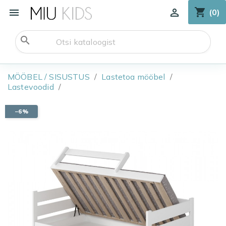
shopping_cart


(0)
search
MÖÖBEL / SISUSTUS
Lastetoa mööbel
Lastevoodid
−6%