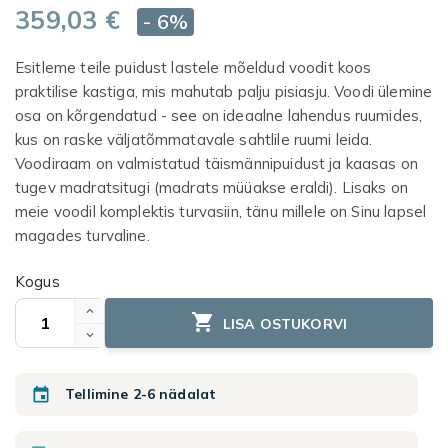
359,03 €
- 6%
Esitleme teile puidust lastele mõeldud voodit koos
praktilise kastiga, mis mahutab palju pisiasju. Voodi ülemine
osa on kõrgendatud - see on ideaalne lahendus ruumides,
kus on raske väljatõmmatavale sahtlile ruumi leida.
Voodiraam on valmistatud täismännipuidust ja kaasas on
tugev madratsitugi (madrats müüakse eraldi). Lisaks on
meie voodil komplektis turvasiin, tänu millele on Sinu lapsel
magades turvaline.
Kogus

LISA OSTUKORVI

Tellimine 2-6 nädalat