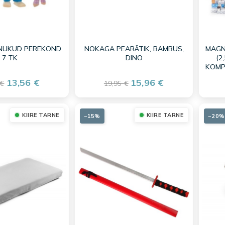
NUKUD PEREKOND
NOKAGA PEARÄTIK, BAMBUS,
MAGN
7 TK
DINO
(2
KOMP
13,56 €
15,96 €
 €
19,95 €
KIIRE TARNE
KIIRE TARNE
−15%
−20%