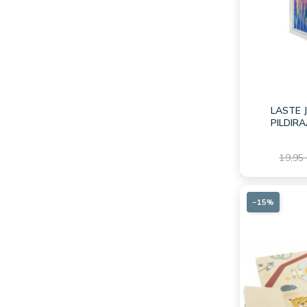
LASTE 
PILDIR
19,95
−15%