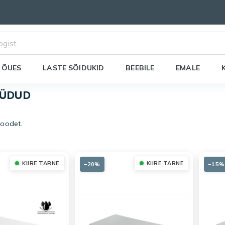
 ÕUES
LASTE SÕIDUKID
BEEBILE
EMALE
ÜÜDUD
toodet.
KIIRE TARNE
KIIRE TARNE
−20%
−15%