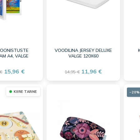
JOONISTUSTE
VOODILINA JERSEY DELUXE
AAM A4, VALGE
VALGE 120X60
15,96 €
11,96 €
 €
14,95 €
KIIRE TARNE
−20%