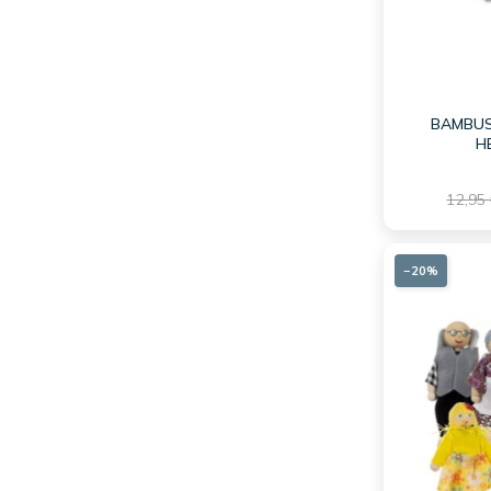
BAMBUS
H
12,95
−20%