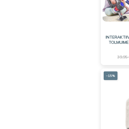
INTERAKTII
TOLMUIMEJ
39,95
−15%