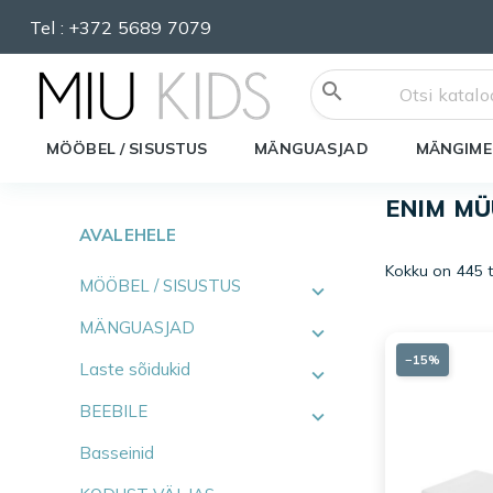
Tel :
+372 5689 7079
search
MÖÖBEL / SISUSTUS
MÄNGUASJAD
MÄNGIME
ENIM M
AVALEHELE
Kokku on 445 
MÖÖBEL / SISUSTUS
MÄNGUASJAD
−15%
Laste sõidukid
BEEBILE
Basseinid