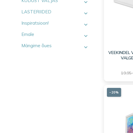
KODUST VÄLJAS
LASTERIIDED
Inspiratsioon!
Emale
Mängime õues
VEEKINDEL 
VALGE
19,95
−20%