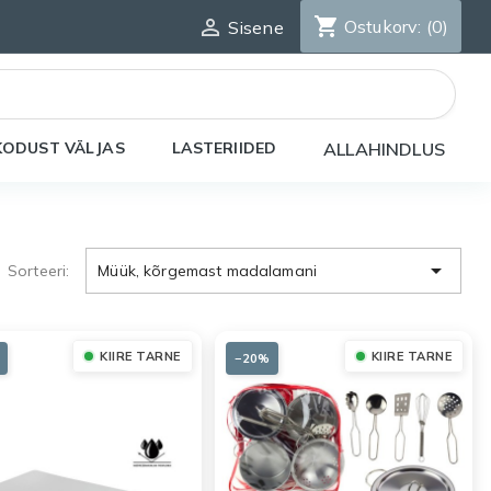
shopping_cart

Ostukorv:
(0)
Sisene
KODUST VÄLJAS
LASTERIIDED
ALLAHINDLUS

Sorteeri:
Müük, kõrgemast madalamani
KIIRE TARNE
KIIRE TARNE
−20%