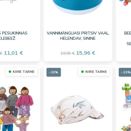
 PESUKINNAS
VANNIMÄNGUASI PRITSIV VAAL,
BEE
ELEBEEŽ
HELENDAV, SININE
S
11,01 €
15,96 €
 €
19,95 €
KIIRE TARNE
KIIRE TARNE
−20%
−20%