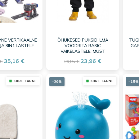
VNE VERTIKAALNE
ÕHUKESED PÜKSID ILMA
TUG
A 3IN1 LASTELE
VOODRITA BASIC
GAR
VÄIKELASTELE, MUST
35,16 €
23,96 €
 €
29,95 €
KIIRE TARNE
KIIRE TARNE
−20%
−15%