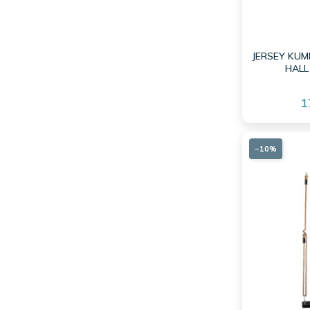
JERSEY KUM
HALL
1
−10%