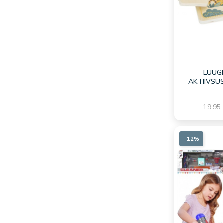
LUUGI
AKTIIVSU
19,95
−12%