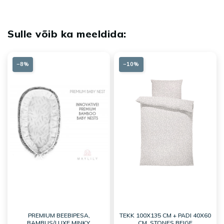
−8%
−10%
PREMIUM BEEBIPESA,
TEKK 100X135 CM + PADI 40X60
BAMBUS/LUXE MINKY,
CM, STONES BEIGE