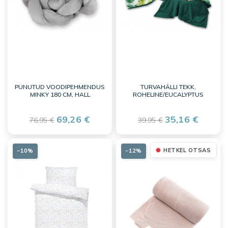
PUNUTUD VOODIPEHMENDUS
TURVAHÄLLI TEKK,
MINKY 180 CM, HALL
ROHELINE/EUCALYPTUS
69,26 €
35,16 €
76,95 €
39,95 €
HETKEL OTSAS
−10%
−12%