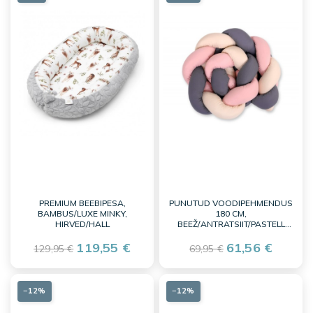
PREMIUM BEEBIPESA,
PUNUTUD VOODIPEHMENDUS
BAMBUS/LUXE MINKY,
180 CM,
HIRVED/HALL
BEEŽ/ANTRATSIIT/PASTELL
ROOSA
119,55 €
61,56 €
129,95 €
69,95 €
−12%
−12%