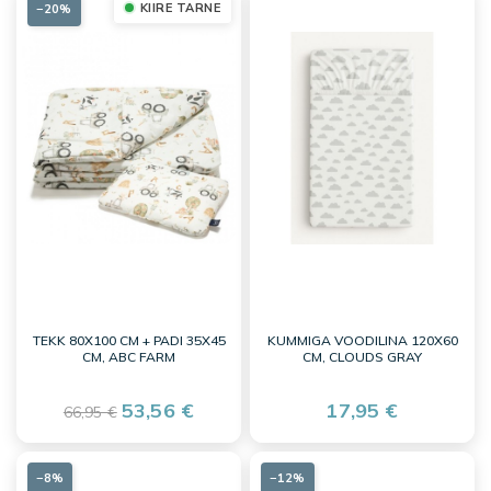
KIIRE TARNE
−20%
TEKK 80X100 CM + PADI 35X45
KUMMIGA VOODILINA 120X60
CM, ABC FARM
CM, CLOUDS GRAY
53,56 €
17,95 €
66,95 €
−8%
−12%