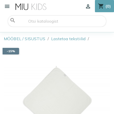
shopping_cart


(0)
search
MÖÖBEL / SISUSTUS
Lastetoa tekstiilid
−15%