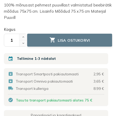
100% mõnusast pehmest puuvillast valmistatud beebirätik
mõõdus 75x75 cm. Lisainfo Mõõdud 75 x75 cm Materjal
Puuvill
Kogus

LISA OSTUKORVI

Tellimine 1-3 nädalat

Transport Smartposti pakiautomaati
2,95 €

Transport Omniva pakiautomaati
3,65 €

Transport kulleriga
8.99 €
check_circle
Tasuta transport pakiautomaati alates 75 €
Pangalingid ja kaardimaksed