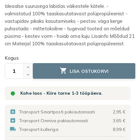
Ideaalse suurusega labidas väikestele kätele. -
valmistatud 100% taaskasutatavast polüpropüleenist -
vastupidav pikaks kasutamiseks - pestav, väga kerge
puhastada - mittetoksiline - tugevad tooted on mõeldud
püsima - kestev vorm - hoiab oma kuju Lisainfo Mõõdud 21
cm Materjal 100% taaskasutatavast polüpropüleenist
Kogus

LISA OSTUKORVI

Kohe laos - Kiire tarne 1-3 tööpäeva.

Transport Smartposti pakiautomaati
2,95 €

Transport Omniva pakiautomaati
3,65 €

Transport kulleriga
8.99 €