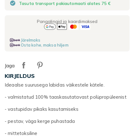
check_circle
Tasuta transport pakiautomaati alates 75 €
Pangalingid ja kaardimaksed
Järelmaks
Osta kohe, maksa hiljem
Jaga
KIRJELDUS
Ideaalse suurusega labidas väikestele kätele.
- valmistatud 100% taaskasutatavast polüpropüleenist
- vastupidav pikaks kasutamiseks
- pestav, väga kerge puhastada
- mittetoksiline