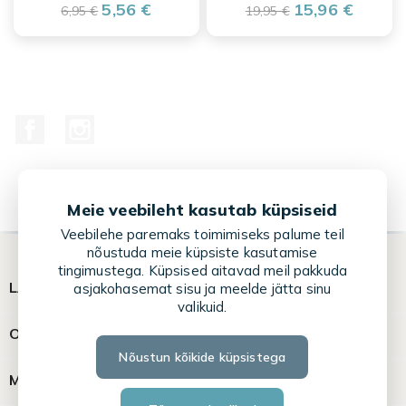
5,56 €
15,96 €
6,95 €
19,95 €
Facebook
Instagram
Meie veebileht kasutab küpsiseid
Veebilehe paremaks toimimiseks palume teil
nõustuda meie küpsiste kasutamise
tingimustega. Küpsised aitavad meil pakkuda

LASTE LEMMIKUD
asjakohasemat sisu ja meelde jätta sinu
valikuid.

OSTUABI
Nõustun kõikide küpsistega

MINU KONTO