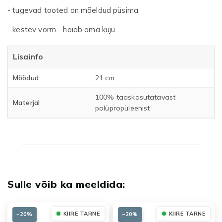
- tugevad tooted on mõeldud püsima
- kestev vorm - hoiab oma kuju
Lisainfo
Mõõdud
21 cm
100% taaskasutatavast
Materjal
polüpropüleenist
KIIRE TARNE
KIIRE TARNE
−20%
−20%