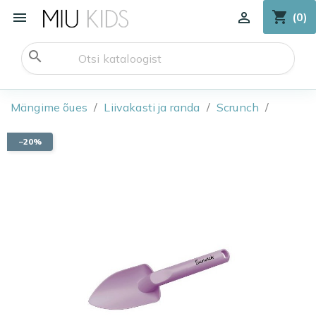
shopping_cart


(0)
search
Mängime õues
Liivakasti ja randa
Scrunch
−20%