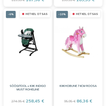
HETKEL OTSAS
HETKEL OTSAS
−6%
−10%
SÖÖGITOOL + KIIK INDIGO
KIIKHOBUNE 74CM ROOSA
MUST ROHELINE
258,45 €
86,36 €
274,95 €
95,95 €