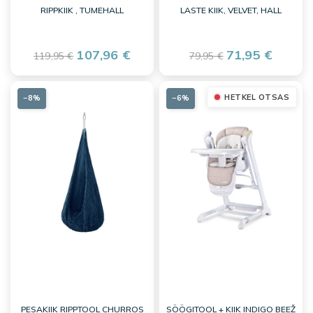
RIPPKIIK , TUMEHALL
LASTE KIIK, VELVET, HALL
107,96 €
71,95 €
119,95 €
79,95 €
HETKEL OTSAS
−8%
−6%
PESAKIIK RIPPTOOL CHURROS
SÖÖGITOOL + KIIK INDIGO BEEŽ