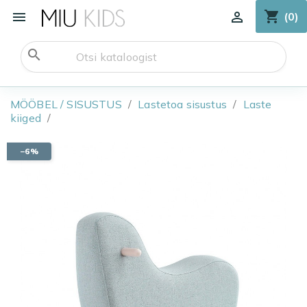
shopping_cart


(0)
search
MÖÖBEL / SISUSTUS
Lastetoa sisustus
Laste
kiiged
−6%