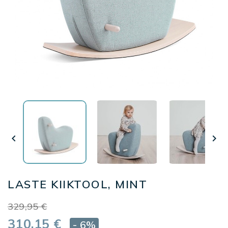


LASTE KIIKTOOL, MINT
329,95 €
310,15 €
- 6%