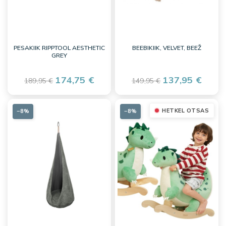
PESAKIIK RIPPTOOL AESTHETIC
BEEBIKIIK, VELVET, BEEŽ
GREY
174,75 €
137,95 €
189,95 €
149,95 €
HETKEL OTSAS
−8%
−8%