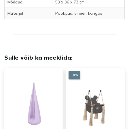
Mõõdud
53 x 36 x 73 cm
Materjal
Pöökpuu, vineer, kangas
−8%