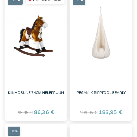
−10%
−8%
KIIKHOBUNE 74CM HELEPRUUN
PESAKIIK RIPPTOOL BEARLY
86,36 €
183,95 €
95,95 €
199,95 €
−8%