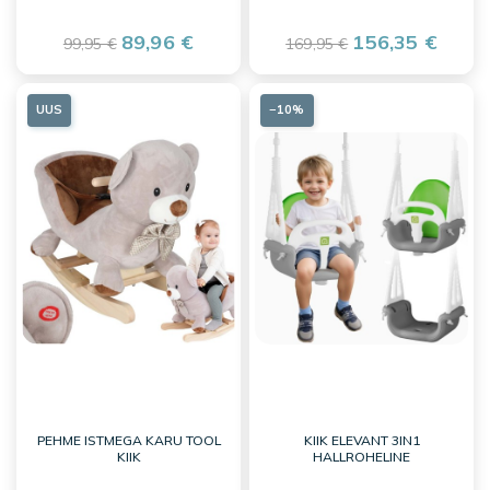
89,96 €
156,35 €
99,95 €
169,95 €
UUS
−10%
PEHME ISTMEGA KARU TOOL
KIIK ELEVANT 3IN1
KIIK
HALLROHELINE