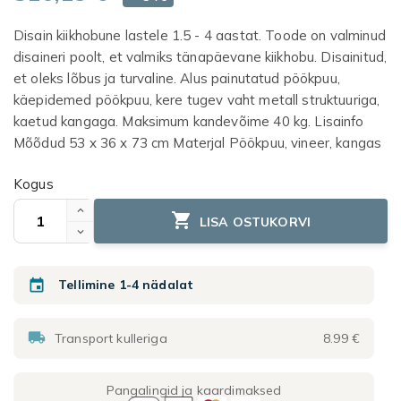
Disain kiikhobune lastele 1.5 - 4 aastat. Toode on valminud
disaineri poolt, et valmiks tänapäevane kiikhobu. Disainitud,
et oleks lõbus ja turvaline. Alus painutatud pöökpuu,
käepidemed pöökpuu, kere tugev vaht metall struktuuriga,
kaetud kangaga. Maksimum kandevõime 40 kg. Lisainfo
Mõõdud 53 x 36 x 73 cm Materjal Pöökpuu, vineer, kangas
Kogus

LISA OSTUKORVI

Tellimine 1-4 nädalat

Transport kulleriga
8.99 €
Pangalingid ja kaardimaksed