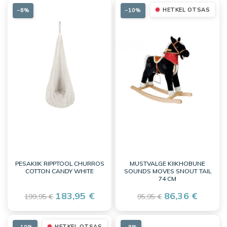
HETKEL OTSAS
−8%
−10%
PESAKIIK RIPPTOOL CHURROS
MUSTVALGE KIIKHOBUNE
COTTON CANDY WHITE
SOUNDS MOVES SNOUT TAIL
74 CM
183,95 €
86,36 €
199,95 €
95,95 €
HETKEL OTSAS