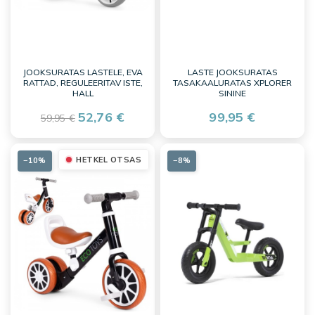
JOOKSURATAS LASTELE, EVA
LASTE JOOKSURATAS
RATTAD, REGULEERITAV ISTE,
TASAKAALURATAS XPLORER
HALL
SININE
52,76 €
99,95 €
59,95 €
HETKEL OTSAS
−10%
−8%