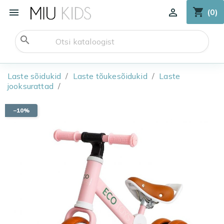
shopping_cart


(0)
search
Laste sõidukid
Laste tõukesõidukid
Laste
jooksurattad
−10%