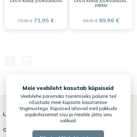
LASTE KERGE JOOKSURATAS
LASTE KERGE JOOKSURATAS ,
KREEM
71,95 €
89,96 €
79,95 €
99,95 €
Facebook
Instagram
Meie veebileht kasutab küpsiseid
Veebilehe paremaks toimimiseks palume teil
nõustuda meie küpsiste kasutamise
tingimustega. Küpsised aitavad meil pakkuda

LASTE LEMMIKUD
asjakohasemat sisu ja meelde jätta sinu
valikuid.

OSTUABI