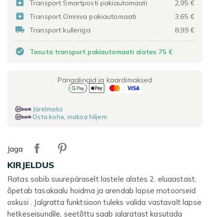

Transport Smartposti pakiautomaati
2,95 €

Transport Omniva pakiautomaati
3,65 €

Transport kulleriga
8.99 €
check_circle
Tasuta transport pakiautomaati alates 75 €
Pangalingid ja kaardimaksed
Järelmaks
Osta kohe, maksa hiljem
Jaga
KIRJELDUS
Ratas sobib suurepäraselt lastele alates 2. eluaastast,
õpetab tasakaalu hoidma ja arendab lapse motoorseid
oskusi . Jalgratta funktsioon tuleks valida vastavalt lapse
hetkeseisundile, seetõttu saab jalgratast kasutada