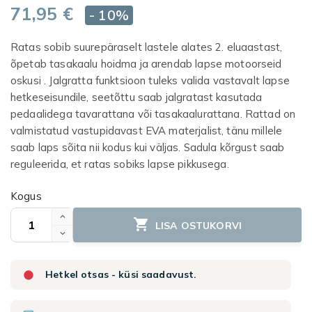
71,95 €
- 10%
Ratas sobib suurepäraselt lastele alates 2. eluaastast,
õpetab tasakaalu hoidma ja arendab lapse motoorseid
oskusi . Jalgratta funktsioon tuleks valida vastavalt lapse
hetkeseisundile, seetõttu saab jalgratast kasutada
pedaalidega tavarattana või tasakaalurattana. Rattad on
valmistatud vastupidavast EVA materjalist, tänu millele
saab laps sõita nii kodus kui väljas. Sadula kõrgust saab
reguleerida, et ratas sobiks lapse pikkusega.
Kogus

LISA OSTUKORVI

Hetkel otsas - küsi saadavust.