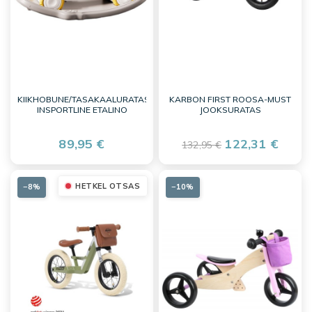
KIIKHOBUNE/TASAKAALURATAS
KARBON FIRST ROOSA-MUST
INSPORTLINE ETALINO
JOOKSURATAS
89,95 €
122,31 €
132,95 €
HETKEL OTSAS
−8%
−10%